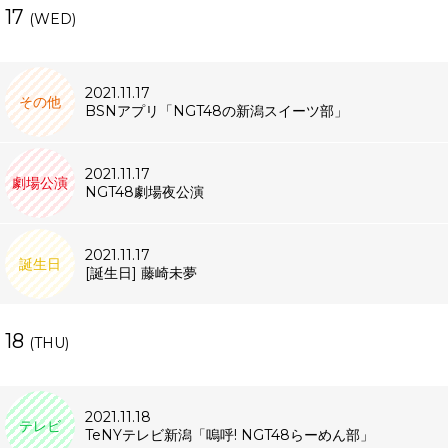
17
(WED)
2021.11.17
その他
BSNアプリ「NGT48の新潟スイーツ部」
2021.11.17
劇場公演
NGT48劇場夜公演
2021.11.17
誕生日
[誕生日] 藤崎未夢
18
(THU)
2021.11.18
テレビ
TeNYテレビ新潟「嗚呼! NGT48らーめん部」