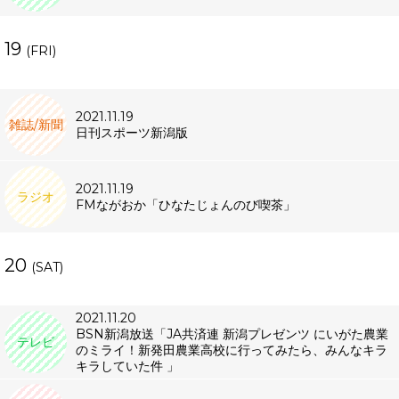
19
(FRI)
2021.11.19
雑誌/新聞
日刊スポーツ新潟版
2021.11.19
ラジオ
FMながおか「ひなたじょんのび喫茶」
20
(SAT)
2021.11.20
BSN新潟放送「JA共済連 新潟プレゼンツ にいがた農業
テレビ
のミライ！新発田農業高校に行ってみたら、みんなキラ
キラしていた件 」