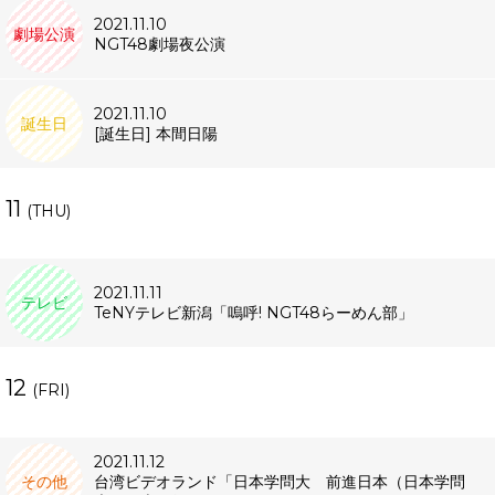
2021.11.10
劇場公演
NGT48劇場夜公演
2021.11.10
誕生日
[誕生日] 本間日陽
11
(THU)
2021.11.11
テレビ
TeNYテレビ新潟「嗚呼! NGT48らーめん部」
12
(FRI)
2021.11.12
その他
台湾ビデオランド「日本学問大 前進日本（日本学問