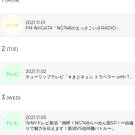
(MON)
2021.11.01
ラジオ
FM-NIIGATA「NGT48のえっさこいさRADIO」
2
(TUE)
2021.11.02
テレビ
チューリップテレビ「＃きとキュン トラベラー with T」
3
(WED)
2021.11.03
テレビ
TeNYテレビ新潟「嗚呼！NGT48らーめん部SP！〜自撮
りで魅力を伝えます！新潟VS信州麺バトル〜」