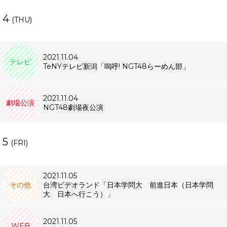
4
(THU)
2021.11.04
テレビ
TeNYテレビ新潟「嗚呼! NGT48らーめん部」
2021.11.04
劇場公演
NGT48劇場夜公演
5
(FRI)
2021.11.05
その他
台湾ビデオランド「日本学問大 前進日本（日本学問
大 日本へ行こう）」
2021.11.05
WEB