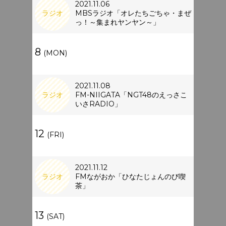
2021.11.06
ラジオ
MBSラジオ「オレたちごちゃ・まぜ
っ！～集まれヤンヤン～」
8
(MON)
2021.11.08
ラジオ
FM-NIIGATA「NGT48のえっさこ
いさRADIO」
12
(FRI)
2021.11.12
ラジオ
FMながおか「ひなたじょんのび喫
茶」
13
(SAT)