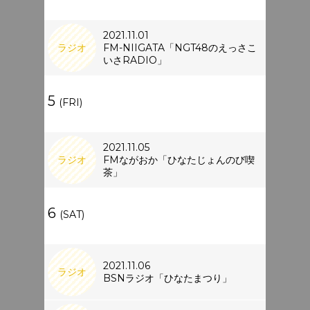
2021.11.01
ラジオ
FM-NIIGATA「NGT48のえっさこ
いさRADIO」
5
(FRI)
2021.11.05
ラジオ
FMながおか「ひなたじょんのび喫
茶」
6
(SAT)
2021.11.06
ラジオ
BSNラジオ「ひなたまつり」