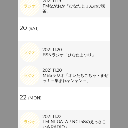
2021.11.19
ラジオ
FMながおか「ひなたじょんのび喫
茶」
20
(SAT)
2021.11.20
ラジオ
BSNラジオ「ひなたまつり」
2021.11.20
ラジオ
MBSラジオ「オレたちごちゃ・まぜ
っ！～集まれヤンヤン～」
22
(MON)
2021.11.22
ラジオ
FM-NIIGATA「NGT48のえっさこ
いさRADIO」