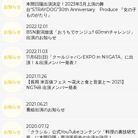
本間日陽出演決定！2023年3月上演の舞
お知らせ
台“STRAYDOG”30th Anniversary Produce 『女の子
ものがたり』
2022.12.01
お知らせ
BSN新潟放送「おうちでケンジュ!! 60minチャレンジ」
出演のお知らせ
2022.11.03
お知らせ
11月6日(日)「クールジャパンEXPO in NIIGATA」に出
演！＆出演メンバー発表！
2021.11.26
お知らせ
【長岡 米百俵フェス 〜花火と食と音楽と〜 2021】
NGT48 出演メンバー発表
2021.06.21
お知らせ
番組出演のお知らせ
2020.07.12
お知らせ
「クラシル」公式YouTubeコンテンツ「料理の裏技研究
所」に本間日陽・西潟茉莉奈の出演が決定！