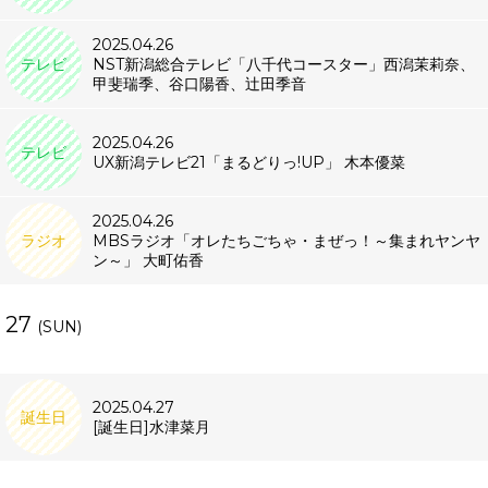
2025.04.26
テレビ
NST新潟総合テレビ「八千代コースター」西潟茉莉奈、
甲斐瑞季、谷口陽香、辻田季音
2025.04.26
テレビ
UX新潟テレビ21「まるどりっ!UP」 木本優菜
2025.04.26
ラジオ
MBSラジオ「オレたちごちゃ・まぜっ！～集まれヤンヤ
ン～」 大町佑香
27
(SUN)
2025.04.27
誕生日
[誕生日]水津菜月