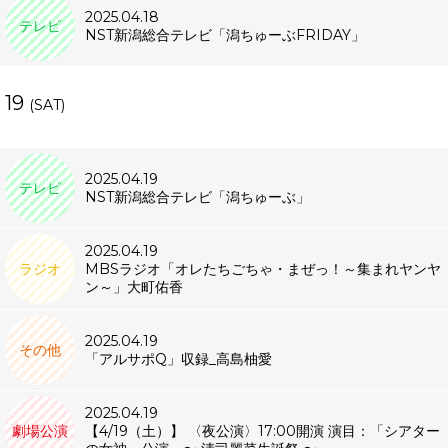
2025.04.18
テレビ
NST新潟総合テレビ「潟ちゅーぶFRIDAY」
19
(SAT)
2025.04.19
テレビ
NST新潟総合テレビ「潟ちゅーぶ」
2025.04.19
ラジオ
MBSラジオ「オレたちごちゃ・まぜっ！～集まれヤンヤ
ン～」大町佑香
2025.04.19
その他
「アルサポQ」収録_高島柚愛
2025.04.19
劇場公演
【4/19（土）】 〈夜公演〉17:00開演 演目：「シアター