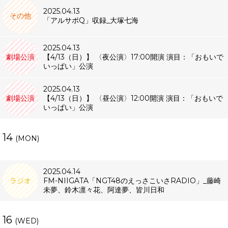
2025.04.13
その他
「アルサポQ」収録_大塚七海
2025.04.13
劇場公演
【4/13（日）】 〈夜公演〉17:00開演 演目：「おもいで
いっぱい」公演
2025.04.13
劇場公演
【4/13（日）】 〈昼公演〉12:00開演 演目：「おもいで
いっぱい」公演
14
(MON)
2025.04.14
ラジオ
FM-NIIGATA「NGT48のえっさこいさRADIO」_藤崎
未夢、鈴木凛々花、阿達夢、皆川日和
16
(WED)