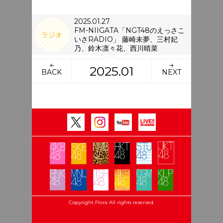
2025.01.27
FM-NIIGATA「NGT48のえっさこ
ラジオ
いさRADIO」 藤崎未夢、三村妃
乃、鈴木凛々花、西川晴菜
2025.01
BACK
NEXT
Copyright Flora All rights reserved.