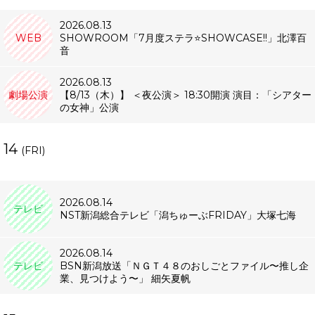
2026.08.13
WEB
SHOWROOM「7月度ステラ⭐️SHOWCASE!!」北澤百
音
2026.08.13
劇場公演
【8/13（木）】 ＜夜公演＞ 18:30開演 演目：「シアター
の女神」公演
14
(FRI)
2026.08.14
テレビ
NST新潟総合テレビ「潟ちゅーぶFRIDAY」大塚七海
2026.08.14
テレビ
BSN新潟放送「ＮＧＴ４８のおしごとファイル〜推し企
業、見つけよう〜」 細矢夏帆