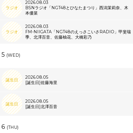
2026.08.03
ラジオ
BSNラジオ「NGT48とひなたまつり」西潟茉莉奈、木
本優菜
2026.08.03
ラジオ
FM-NIIGATA「NGT48のえっさこいさRADIO」甲斐瑞
季、北澤百音、佐藤柚花、大橋彩乃
5
(WED)
2026.08.05
誕生日
[誕生日]佐藤海里
2026.08.05
誕生日
[誕生日]北澤百音
6
(THU)