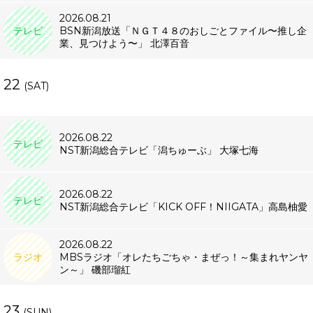
2026.08.21
テレビ
BSN新潟放送「ＮＧＴ４８のおしごとファイル〜推し企
業、見つけよう〜」 北澤百音
22
(SAT)
2026.08.22
テレビ
NST新潟総合テレビ「潟ちゅーぶ」 大塚七海
2026.08.22
テレビ
NST新潟総合テレビ「KICK OFF！NIIGATA」高島柚愛
2026.08.22
ラジオ
MBSラジオ「オレたちごちゃ・まぜっ！～集まれヤンヤ
ン～」 磯部瑠紅
23
(SUN)