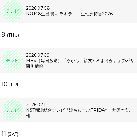
2026.07.08
テレビ
NGT48生出演 キラキラニコ生七夕特番2026
9
(THU)
2026.07.09
テレビ
MBS（毎日放送）「今から、親友やめようか。」第3話_
西川晴菜
10
(FRI)
2026.07.10
テレビ
NST新潟総合テレビ「潟ちゅーぶFRIDAY」大塚七海、
他
11
(SAT)