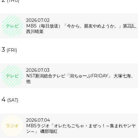
(THU)
2026.07.02
テレビ
MBS（毎日放送）「今から、親友やめようか。」第2話_
西川晴菜
3
(FRI)
2026.07.03
テレビ
NST新潟総合テレビ「潟ちゅーぶFRIDAY」 大塚七海、
他
4
(SAT)
2026.07.04
ラジオ
MBSラジオ「オレたちごちゃ・まぜっ！～集まれヤンヤ
ン～」 磯部瑠紅