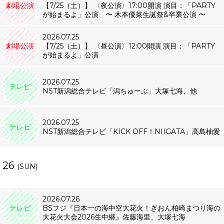
劇場公演
【7/25（土）】 〈夜公演〉17:00開演 演目：「PARTY
が始まるよ」公演 〜 木本優菜生誕祭&卒業公演 〜
2026.07.25
劇場公演
【7/25（土）】 〈昼公演〉12:00開演 演目：「PARTY
が始まるよ」公演
2026.07.25
テレビ
NST新潟総合テレビ「潟ちゅーぶ」大塚七海、他
2026.07.25
テレビ
NST新潟総合テレビ「KICK OFF！NIIGATA」高島柚愛
26
(SUN)
2026.07.26
テレビ
BSフジ『日本一の海中空大花火！ぎおん柏崎まつり海の
大花火大会2026生中継』佐藤海里、大塚七海