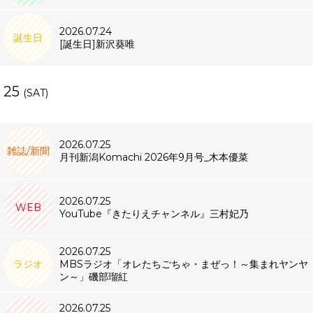
2026.07.24
誕生日
[誕生日]新沢葵唯
25
(SAT)
2026.07.25
雑誌/新聞
月刊新潟Komachi 2026年9月号_木本優菜
2026.07.25
WEB
YouTube『きたりえチャンネル』三村妃乃
2026.07.25
ラジオ
MBSラジオ「オレたちごちゃ・まぜっ！～集まれヤンヤ
ン～」磯部瑠紅
2026.07.25