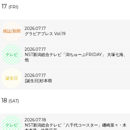
17
(FRI)
2026.07.17
雑誌/新聞
グラビアプレス Vol.19
2026.07.17
テレビ
NST新潟総合テレビ「潟ちゅーぶFRIDAY」 大塚七海、
他
2026.07.17
誕生日
[誕生日]杉本萌
18
(SAT)
2026.07.18
テレビ
NST新潟総合テレビ「八千代コースター」磯崎菜々・木