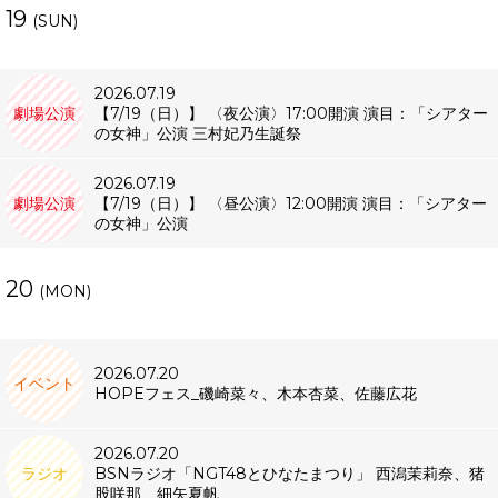
19
(SUN)
2026.07.19
劇場公演
【7/19（日）】 〈夜公演〉17:00開演 演目：「シアター
の女神」公演 三村妃乃生誕祭
2026.07.19
劇場公演
【7/19（日）】 〈昼公演〉12:00開演 演目：「シアター
の女神」公演
20
(MON)
2026.07.20
イベント
HOPEフェス_磯崎菜々、木本杏菜、佐藤広花
2026.07.20
ラジオ
BSNラジオ「NGT48とひなたまつり」 西潟茉莉奈、猪
股咲那、細矢夏帆