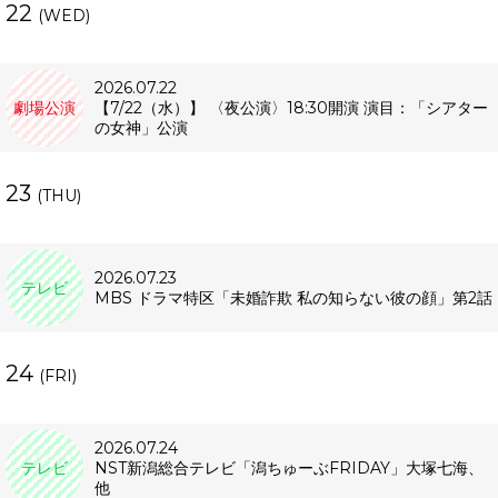
22
(WED)
2026.07.22
劇場公演
【7/22（水）】 〈夜公演〉18:30開演 演目：「シアター
の女神」公演
23
(THU)
2026.07.23
テレビ
MBS ドラマ特区「未婚詐欺 私の知らない彼の顔」第2話
24
(FRI)
2026.07.24
テレビ
NST新潟総合テレビ「潟ちゅーぶFRIDAY」大塚七海、
他