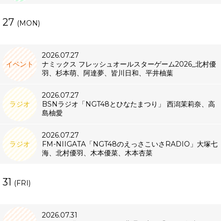
27
(MON)
2026.07.27
イベント
ナミックス フレッシュオールスターゲーム2026_北村優
羽、杉本萌、阿達夢、皆川日和、平井柚葉
2026.07.27
ラジオ
BSNラジオ「NGT48とひなたまつり」 西潟茉莉奈、高
島柚愛
2026.07.27
ラジオ
FM-NIIGATA「NGT48のえっさこいさRADIO」大塚七
海、北村優羽、木本優菜、木本杏菜
31
(FRI)
2026.07.31