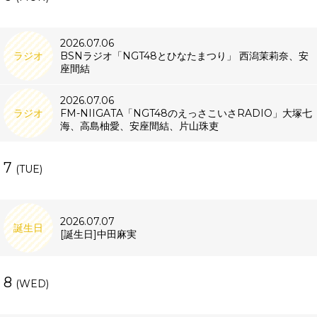
2026.07.06
ラジオ
BSNラジオ「NGT48とひなたまつり」 西潟茉莉奈、安
座間結
2026.07.06
ラジオ
FM-NIIGATA「NGT48のえっさこいさRADIO」大塚七
海、高島柚愛、安座間結、片山珠吏
7
(TUE)
2026.07.07
誕生日
[誕生日]中田麻実
8
(WED)