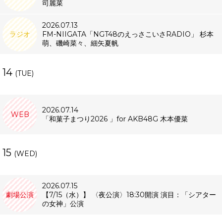
司麗菜
2026.07.13
ラジオ
FM-NIIGATA「NGT48のえっさこいさRADIO」 杉本
萌、磯崎菜々、細矢夏帆
14
(TUE)
2026.07.14
WEB
「和菓子まつり2026 」for AKB48G 木本優菜
15
(WED)
2026.07.15
劇場公演
【7/15（水）】 〈夜公演〉18:30開演 演目：「シアター
の女神」公演