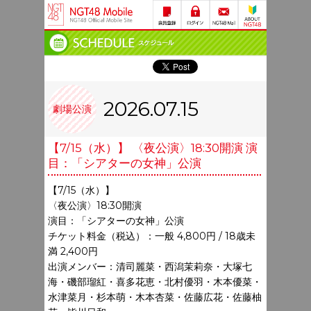
2026.07.15
劇場公演
【7/15（水）】 〈夜公演〉18:30開演 演
目：「シアターの女神」公演
【7/15（水）】
〈夜公演〉18:30開演
演目：「シアターの女神」公演
チケット料金（税込）：一般 4,800円 / 18歳未
満 2,400円
出演メンバー：清司麗菜・西潟茉莉奈・大塚七
海・磯部瑠紅・喜多花恵・北村優羽・木本優菜・
水津菜月・杉本萌・木本杏菜・佐藤広花・佐藤柚