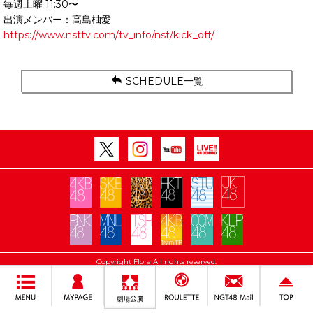
毎週土曜 11:30〜
出演メンバー：高島柚愛
https://www.nsttv.com/tv_info/nst/kick_off/
SCHEDULE一覧
Copyright Flora All rights reserved.