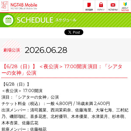
2026.06.28
劇場公演
【6/28（日）】 ＜夜公演＞ 17:00開演 演目：「シアタ
ーの女神」公演
【6/28（日）】
＜夜公演＞ 17:00開演
演目：「シアターの女神」公演
チケット料金（税込）：一般 4,800円 / 18歳未満 2,400円
出演メンバー：清司麗菜、西潟茉莉奈、佐藤海里、大塚七海、三村妃
乃、磯部瑠紅、喜多花恵、北村優羽、木本優菜、水津菜月、杉本萌、
木本杏菜、佐藤広花
前座メンバー：佐藤柚花