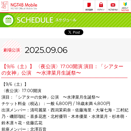
2025.09.06
劇場公演
【9/6（土）】 〈夜公演〉17:00開演 演目：「シアター
の女神」公演 〜水津菜月生誕祭〜
【9/6（土）】
〈夜公演〉17:00開演
演目：「シアターの女神」公演 〜水津菜月生誕祭〜
チケット料金（税込）：一般 6,800円 / 18歳未満 4,800円
出演メンバー：清司麗菜・西潟茉莉奈・佐藤海里・大塚七海・三村妃
乃・磯部瑠紅・喜多花恵・北村優羽・木本優菜・水津菜月・杉本萌・
鈴木凛々花・佐藤広花
前座メンバー：北澤百音