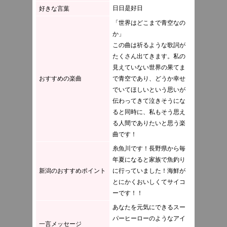
日日是好日
好きな言葉
「世界はどこまで青空なの
か」
この曲は祈るような歌詞が
たくさん出てきます。私の
見えていない世界の果てま
おすすめの楽曲
で青空であり、どうか幸せ
でいてほしいという思いが
伝わってきて泣きそうにな
ると同時に、私もそう思え
る人間でありたいと思う楽
曲です！
糸魚川です！長野県から毎
年夏になると家族で魚釣り
新潟のおすすめポイント
に行っていました！海鮮が
とにかくおいしくてサイコ
ーです！！
あなたを元気にできるスー
パーヒーローのようなアイ
一言メッセージ