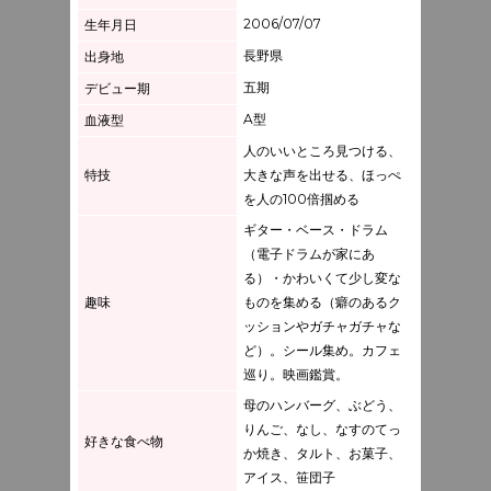
2006/07/07
生年月日
長野県
出身地
五期
デビュー期
A型
血液型
人のいいところ見つける、
特技
大きな声を出せる、ほっぺ
を人の100倍掴める
ギター・ベース・ドラム
（電子ドラムが家にあ
る）・かわいくて少し変な
趣味
ものを集める（癖のあるク
ッションやガチャガチャな
ど）。シール集め。カフェ
巡り。映画鑑賞。
母のハンバーグ、ぶどう、
りんご、なし、なすのてっ
好きな食べ物
か焼き、タルト、お菓子、
アイス、笹団子