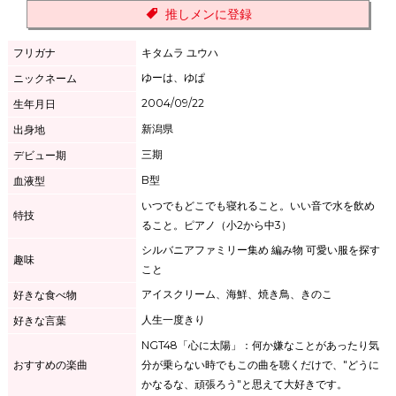
推しメンに登録
フリガナ
キタムラ ユウハ
ゆーは、ゆぱ
ニックネーム
2004/09/22
生年月日
新潟県
出身地
三期
デビュー期
B型
血液型
いつでもどこでも寝れること。いい音で水を飲め
特技
ること。ピアノ（小2から中3）
シルバニアファミリー集め 編み物 可愛い服を探す
趣味
こと
アイスクリーム、海鮮、焼き鳥、きのこ
好きな食べ物
人生一度きり
好きな言葉
NGT48「心に太陽」：何か嫌なことがあったり気
おすすめの楽曲
分が乗らない時でもこの曲を聴くだけで、"どうに
かなるな、頑張ろう"と思えて大好きです。