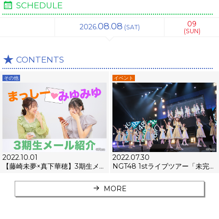
SCHEDULE
09
08
08
2026.
.
(SAT)
(SUN)
CONTENTS
その他
イベント
2022.10.01
2022.07.30
【藤崎未夢×真下華穂】3期生メール紹介対談
NGT48 1stライブツアー「未完成の未来」新潟会場レポート
MORE