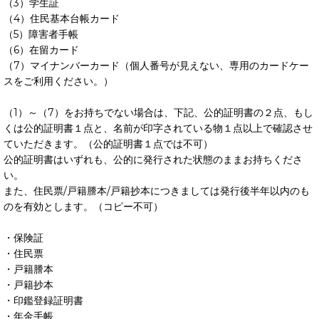
（3）学生証
（4）住民基本台帳カード
（5）障害者手帳
（6）在留カード
（7）マイナンバーカード（個人番号が見えない、専用のカードケー
スをご利用ください。）
（1）～（7）をお持ちでない場合は、下記、公的証明書の２点、もし
くは公的証明書１点と、名前が印字されている物１点以上で確認させ
ていただきます。（公的証明書１点では不可）
公的証明書はいずれも、公的に発行された状態のままお持ちくださ
い。
また、住民票/戸籍謄本/戸籍抄本につきましては発行後半年以内のも
のを有効とします。（コピー不可）
・保険証
・住民票
・戸籍謄本
・戸籍抄本
・印鑑登録証明書
・年金手帳