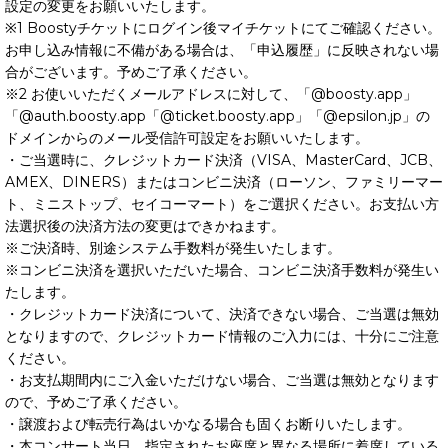
設定の変更をお願いいたします。
※1 Boostyチケットにログイン後マイチケットにてご確認ください。
お申し込み情報に不備がある場合は、「申込履歴」に反映されない場
合がございます。予めご了承ください。
※2 お使いいただくメールアドレスに対して、「@boosty.app」
「@auth.boosty.app「@ticket.boosty.app」「@epsilon.jp」の
ドメインからのメール受信許可設定をお願いいたします。
・ご当選時に、クレジットカード決済（VISA、MasterCard、JCB、
AMEX、DINERS）またはコンビニ決済（ローソン、ファミリーマー
ト、ミニストップ、セイコーマート）をご選択ください。お支払い方
法選択後の決済方法の変更はできかねます。
※ご決済時、別途システム手数料が発生いたします。
※コンビニ決済を選択いただいた場合、コンビニ決済手数料が発生い
たします。
・クレジットカード決済について、決済できない場合、ご当選は無効
となりますので、クレジットカード情報のご入力には、十分にご注意
ください。
・お支払期間内にご入金いただけない場合、ご当選は無効となります
ので、予めご了承ください。
・譲渡および転売行為はいかなる場合も固くお断りいたします。
・本コンサート当日、指定されたお座席と異なる場所に着席している