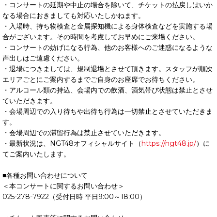
・コンサートの延期や中止の場合を除いて、チケットの払戻しはいか
なる場合におきましても対応いたしかねます。
・入場時、持ち物検査と金属探知機による身体検査などを実施する場
合がございます。その時間を考慮してお早めにご来場ください。
・コンサートの妨げになる行為、他のお客様へのご迷惑になるような
声出しはご遠慮ください。
・退場につきましては、規制退場とさせて頂きます。スタッフが順次
エリアごとにご案内するまでご自身のお座席でお待ちください。
・アルコール類の持込、会場内での飲酒、酒気帯び状態は禁止とさせ
ていただきます。
・会場周辺での入り待ちや出待ち行為は一切禁止とさせていただきま
す。
・会場周辺での滞留行為は禁止させていただきます。
・最新状況は、NGT48オフィシャルサイト（
https://ngt48.jp/
）に
てご案内いたします。
■各種お問い合わせについて
＜本コンサートに関するお問い合わせ＞
025-278-7922（受付日時 平日9:00～18:00）